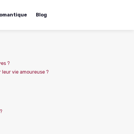
romantique
Blog
ves ?
r leur vie amoureuse ?
 ?